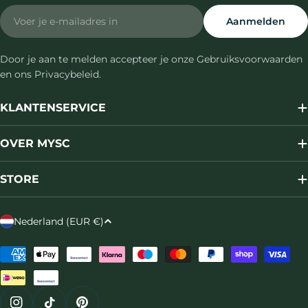
Email
Aanmelden
Door je aan te melden accepteer je onze Gebruiksvoorwaarden
en ons Privacybeleid.
KLANTENSERVICE
OVER MYSC
STORE
L
Nederland (EUR €)
a
n
Betaalmethoden
d
/