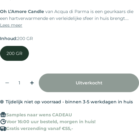
prijs
Oh L’Amore Candle
van
Acqua di Parma
is een geurkaars die
een hartverwarmende en verleidelijke sfeer in huis brengt....
Lees meer
Inhoud:
200 GR
200 GR
Aantal
Uitverkocht
Aantal Verlagen Voor Acqua Di Parma Oh L&
Verhoog Het Aantal Voor Acqua Di 
Tijdelijk niet op voorraad - binnen 3-5 werkdagen in huis
Samples naar wens CADEAU
Voor 16:00 uur besteld, morgen in huis!
Gratis verzending vanaf €55,-