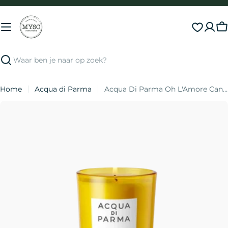
Direct
naar
inhoud
S
Zoeken
Home
Acqua di Parma
Acqua Di Parma Oh L'Amore Candle
Ga
naar
productinformatie
Open media 0 in modal