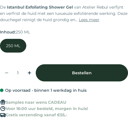
prijs
De
Istanbul Exfoliating Shower Gel
van
Atelier Rebul
verfijnt
en verfrist de huid met een luxueuze exfoliërende werking. Deze
douchegel reinigt de huid grondig en...
Lees meer
Inhoud:
250 ML
250 ML
Aantal
Bestellen
Aantal Verlagen Voor Atelier Rebul Istanbul E
Verhoog Het Aantal Voor Atelier Rebu
Op voorraad - binnen 1 werkdag in huis
Samples naar wens CADEAU
Voor 16:00 uur besteld, morgen in huis!
Gratis verzending vanaf €55,-