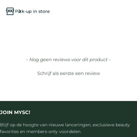
Pick-up in store
New content loaded
- Nog geen reviews voor dit product -
Schrijf als eerste een review
JOIN MYSC!
Blijf op de hoogte van nieuwe lanceringen, exclusieve beauty
favorites en members-only voordelen.