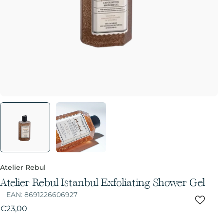
Atelier Rebul
Atelier Rebul Istanbul Exfoliating Shower Gel
EAN:
8691226606927
Normale
€23,00