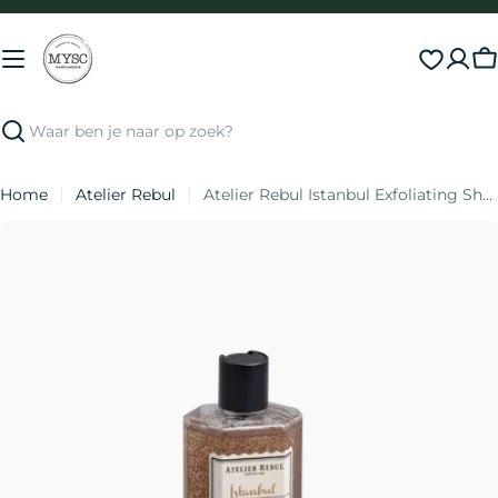
Direct
naar
inhoud
S
Zoeken
Home
Atelier Rebul
Atelier Rebul Istanbul Exfoliating Shower Gel
Ga
naar
productinformatie
Open media 0 in modal