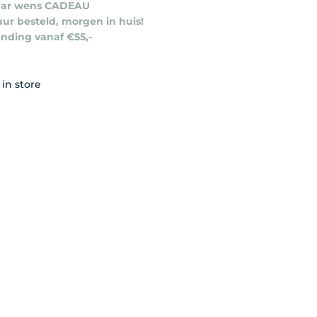
aar wens CADEAU
uur besteld, morgen in huis!
ending vanaf €55,-
 in store