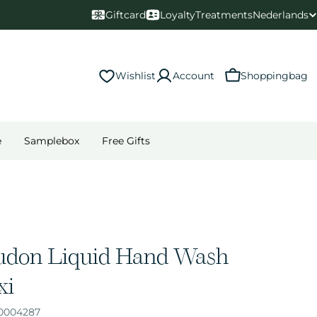
T
Giftcard
Loyalty
Treatments
Nederlands
a
a
Wishlist
Account
Shoppingbag
l
e
Samplebox
Free Gifts
rudon Liquid Hand Wash
xi
0004287