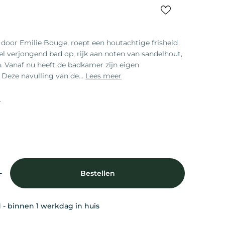
le
d door Emilie Bouge, roept een houtachtige frisheid
eel verjongend bad op, rijk aan noten van sandelhout,
n. Vanaf nu heeft de badkamer zijn eigen
 Deze navulling van de...
Lees meer
L
 modal
Bestellen
erlagen Voor Cire Trudon Liquid Hand Wash Refill
Verhoog Het Aantal Voor Cire Trudon Liquid Hand
 - binnen 1 werkdag in huis