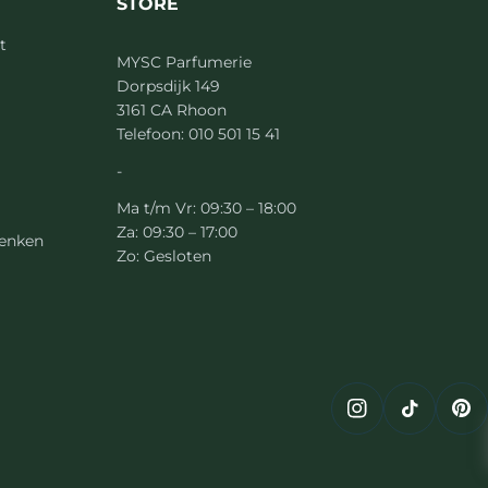
STORE
t
MYSC Parfumerie
Dorpsdijk 149
3161 CA Rhoon
Telefoon: 010 501 15 41
-
Ma t/m Vr: 09:30 – 18:00
Za: 09:30 – 17:00
henken
Zo: Gesloten
Instagram
TikTok
Pin