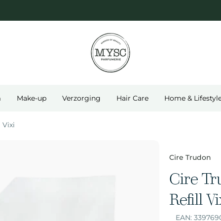
m
Make-up
Verzorging
Hair Care
Home & Lifestyl
 Vixi
Cire Trudon
Cire T
Refill Vi
EAN:
339769