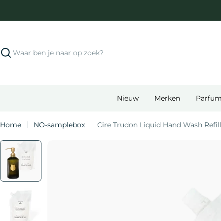
Direct
naar
inhoud
Zoeken
Nieuw
Merken
Parfu
Home
NO-samplebox
Cire Trudon Liquid Hand Wash Refill
Ga
naar
productinformatie