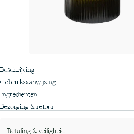
Beschrijving
Gebruiksaanwijzing
Ingrediënten
Bezorging & retour
Betaling & veiligheid
Betaalmethoden