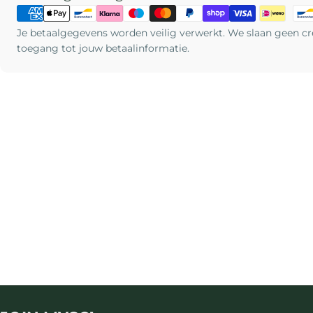
Je betaalgegevens worden veilig verwerkt. We slaan geen c
toegang tot jouw betaalinformatie.
New content loaded