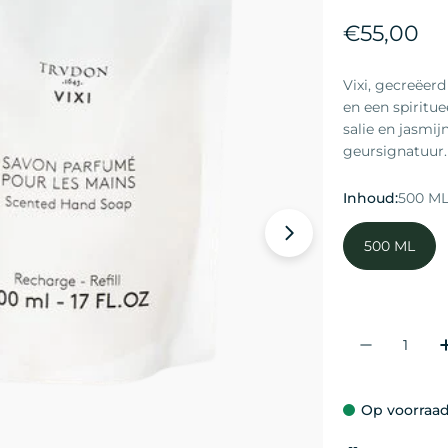
Norma
€55,00
prijs
Vixi, gecreëer
en een spiritu
salie en jasmij
geursignatuur.
Inhoud:
500 M
Open media 1 in
500 ML
Aantal
Aantal V
Op voorraad