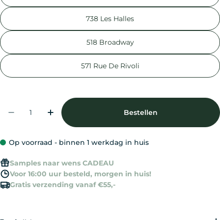
738 Les Halles
518 Broadway
571 Rue De Rivoli
Aantal
Bestellen
Aantal Verlagen Voor Laura Mercier Caviar Hy
Verhoog Het Aantal Voor Laura Merci
Op voorraad - binnen 1 werkdag in huis
Samples naar wens CADEAU
Voor 16:00 uur besteld, morgen in huis!
Gratis verzending vanaf €55,-