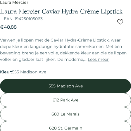
Laura Mercier
Laura Mercier Caviar Hydra-Crème Lipstick
EAN:
194250105063
Normale
€48,88
prijs
Verwen je lippen met de Caviar Hydra-Crème Lipstick, waar
diepe kleur en langdurige hydratatie samenkomen. Met één
beweging breng je een volle, dekkende kleur aan die de lippen
voller en gladder laat lijken. De moderne,...
Lees meer
Kleur:
555 Madison Ave
555 Madison Ave
612 Park Ave
689 Le Marais
628 St. Germain