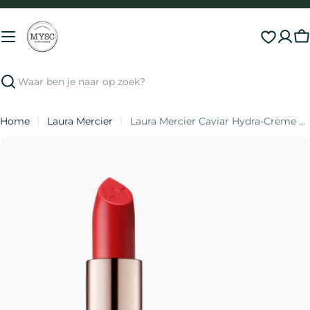
Direct
naar
inhoud
S
Zoeken
Home
Laura Mercier
Laura Mercier Caviar Hydra-Crème Lipstick
Ga
naar
productinformatie