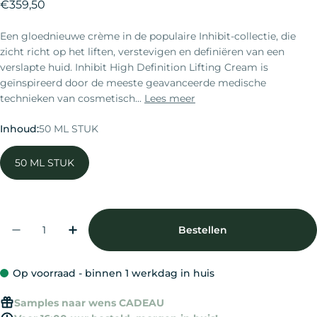
Normale
€359,50
prijs
Een gloednieuwe crème in de populaire Inhibit-collectie, die
zicht richt op het liften, verstevigen en definiëren van een
verslapte huid. Inhibit High Definition Lifting Cream is
geïnspireerd door de meeste geavanceerde medische
technieken van cosmetisch...
Lees meer
Inhoud:
50 ML STUK
50 ML STUK
Aantal
Bestellen
Aantal Verlagen Voor Natura Bissé High Defini
Verhoog Het Aantal Voor Natura Bissé
Op voorraad - binnen 1 werkdag in huis
Samples naar wens CADEAU