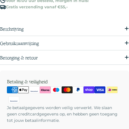
Voor 16:00 uur besteld, morgen in huis!
Gratis verzending vanaf €55,-
Beschrijving
Gebruiksaanwijzing
Bezorging & retour
Betaalmethoden
Betaling & veiligheid
Je betaalgegevens worden veilig verwerkt. We slaan
geen creditcardgegevens op, en hebben geen toegang
tot jouw betaalinformatie.